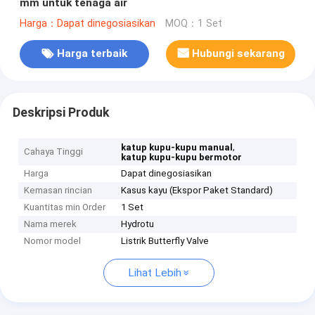
mm untuk tenaga air
Harga：Dapat dinegosiasikan
MOQ：1 Set
Harga terbaik
Hubungi sekarang
Deskripsi Produk
,
katup kupu-kupu manual
Cahaya Tinggi
katup kupu-kupu bermotor
Harga
Dapat dinegosiasikan
Kemasan rincian
Kasus kayu (Ekspor Paket Standard)
Kuantitas min Order
1 Set
Nama merek
Hydrotu
Nomor model
Listrik Butterfly Valve
Lihat Lebih