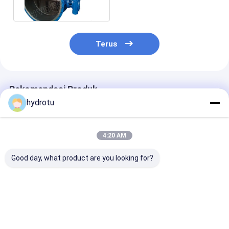
air
Terus
Rekomendasi Produk
hydrotu
4:20 AM
Good day, what product are you looking for?
DN 300 - 5000 mm
Flanged Butterfly
Katup Kupu-k
Hydraulic Heavy
Valve untuk
Berflensa Hidr
Flanged Butterfly
Pembangkit Listrik
Palu Berat
Valve untuk
Tenaga Air
DN2000mm
Hydropower Station
Harga terbaik
Harga terbaik
Harga terb