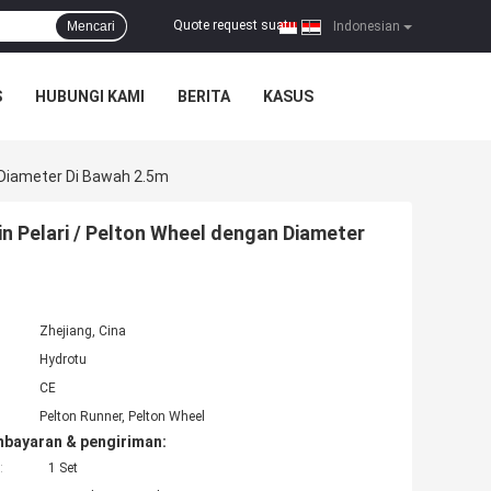
Quote request suatu
Mencari
|
Indonesian
S
HUBUNGI KAMI
BERITA
KASUS
 Diameter Di Bawah 2.5m
n Pelari / Pelton Wheel dengan Diameter
Zhejiang, Cina
Hydrotu
CE
Pelton Runner, Pelton Wheel
mbayaran & pengiriman:
:
1 Set