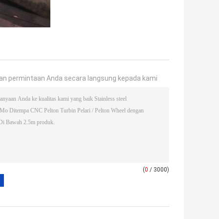
an permintaan Anda secara langsung kepada kami
(
0
/ 3000)