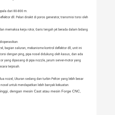
epala dari 80-800 m.
flektor dll. Pelari dirakit di poros generator, transmisi torsi oleh
dan memaksa kerja rotor, Garis tengah jet berada dalam bidang
dioperasikan.
zel, bagian saluran, mekanisme kontrol deflektor dll, unit ini
i torsi dengan ping, pipa nosel didukung oleh kasus, dan ada
or yang dipasang di pipa nozzle, jarum server-motor yang
cara terpisah.
 dua nozel, Ukuran sedang dan turbin Pelton yang lebih besar
m nosel untuk mendapatkan lebih banyak kekuatan.
 tinggi, dengan mesin Cast atau mesin Forge CNC,