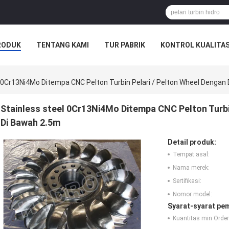
RODUK
TENTANG KAMI
TUR PABRIK
KONTROL KUALITA
l 0Cr13Ni4Mo Ditempa CNC Pelton Turbin Pelari / Pelton Wheel Dengan
Stainless steel 0Cr13Ni4Mo Ditempa CNC Pelton Turbi
Di Bawah 2.5m
Detail produk:
Tempat asal:
Nama merek:
Sertifikasi:
Nomor model:
Syarat-syarat pe
Kuantitas min Order