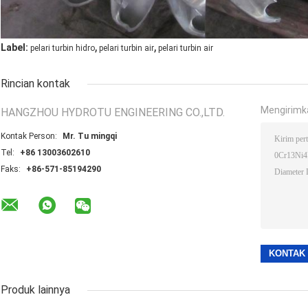
,
,
Label:
pelari turbin hidro
pelari turbin air
pelari turbin air
Rincian kontak
Mengirimk
HANGZHOU HYDROTU ENGINEERING CO.,LTD.
Kontak Person:
Mr. Tu mingqi
Tel:
+86 13003602610
Faks:
+86-571-85194290
Produk lainnya