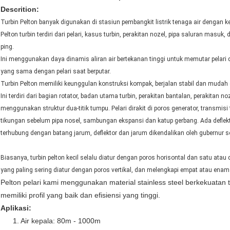
Descrition:
Turbin Pelton banyak digunakan di stasiun pembangkit listrik tenaga air dengan k
Pelton turbin terdiri dari pelari, kasus turbin, perakitan nozel, pipa saluran masuk, de
ping.
Ini menggunakan daya dinamis aliran air bertekanan tinggi untuk memutar pelari 
yang sama dengan pelari saat berputar.
Turbin Pelton memiliki keunggulan konstruksi kompak, berjalan stabil dan mudah 
Ini terdiri dari bagian rotator, badan utama turbin, perakitan bantalan, perakitan no
menggunakan struktur dua-titik tumpu. Pelari dirakit di poros generator, transmis
tikungan sebelum pipa nosel, sambungan ekspansi dan katup gerbang. Ada deflekt
terhubung dengan batang jarum, deflektor dan jarum dikendalikan oleh gubernur se
Biasanya, turbin pelton kecil selalu diatur dengan poros horisontal dan satu atau
yang paling sering diatur dengan poros vertikal, dan melengkapi empat atau ena
Pelton pelari kami menggunakan material stainless steel berkekuatan
memiliki profil yang baik dan efisiensi yang tinggi.
Aplikasi:
1. Air kepala: 80m - 1000m