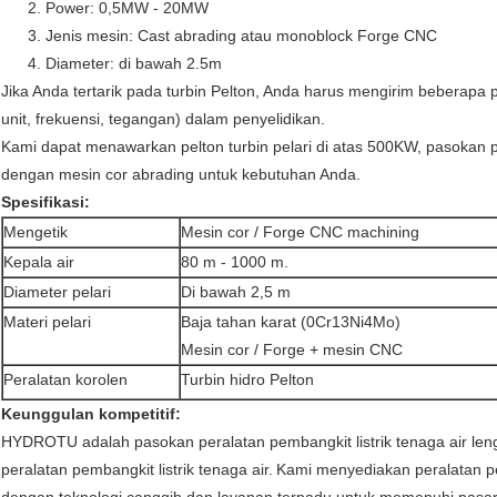
2. Power: 0,5MW - 20MW
3. Jenis mesin: Cast abrading atau monoblock Forge CNC
4. Diameter: di bawah 2.5m
Jika Anda tertarik pada turbin Pelton, Anda harus mengirim beberapa p
unit, frekuensi, tegangan) dalam penyelidikan.
Kami dapat menawarkan pelton turbin pelari di atas 500KW, pasokan 
dengan mesin cor abrading untuk kebutuhan Anda.
Spesifikasi:
Mengetik
Mesin cor / Forge CNC machining
Kepala air
80 m - 1000 m.
Diameter pelari
Di bawah 2,5 m
Materi pelari
Baja tahan karat (0Cr13Ni4Mo)
Mesin cor / Forge + mesin CNC
Peralatan korolen
Turbin hidro Pelton
Keunggulan kompetitif:
HYDROTU adalah pasokan peralatan pembangkit listrik tenaga air leng
peralatan pembangkit listrik tenaga air.
Kami menyediakan peralatan pemb