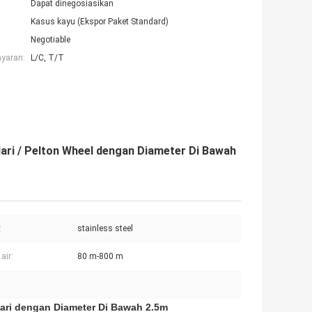
Dapat dinegosiasikan
Kasus kayu (Ekspor Paket Standard)
Negotiable
ayaran:
L/C, T/T
ari / Pelton Wheel dengan Diameter Di Bawah
:
stainless steel
air:
80 m-800 m
lari dengan Diameter Di Bawah 2.5m