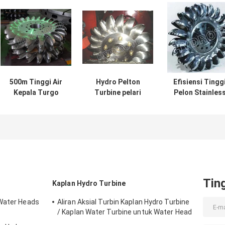
500m Tinggi Air
Hydro Pelton
Efisiensi Tingg
Kepala Turgo
Turbine pelari
Pelon Stainles
Hydro Turbine
dengan
Steel Pelari
Dengan Dua
membentuk mesin
Turbin / Pelton
Nozel Dan
CNC untuk Proyek
Wheel untuk
Ditempa CNC
PLTA Head tinggi
Proyek PLTA
Machining Runner
Tin
Kaplan Hydro Turbine
 Water Heads
Aliran Aksial Turbin Kaplan Hydro Turbine
/ Kaplan Water Turbine untuk Water Head
2m - 70m Hydropower Project