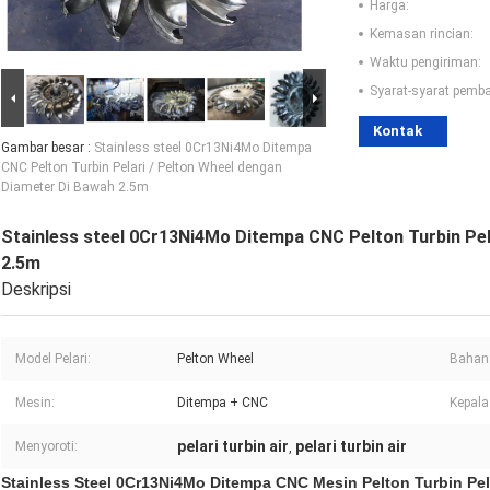
Harga:
Kemasan rincian:
Waktu pengiriman:
Syarat-syarat pemb
Kontak
Gambar besar :
Stainless steel 0Cr13Ni4Mo Ditempa
CNC Pelton Turbin Pelari / Pelton Wheel dengan
Diameter Di Bawah 2.5m
Stainless steel 0Cr13Ni4Mo Ditempa CNC Pelton Turbin Pel
2.5m
Deskripsi
Model Pelari:
Pelton Wheel
Bahan
Mesin:
Ditempa + CNC
Kepala 
pelari turbin air
pelari turbin air
Menyoroti:
,
Stainless Steel 0Cr13Ni4Mo Ditempa CNC Mesin Pelton Turbin Pe