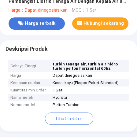
Pembangkit Listrik Tenaga Air Dengan Kepala Air 80 -
800m
Harga：Dapat dinegosiasikan
MOQ：1 Set
Harga terbaik
Hubungi sekarang
Deskripsi Produk
,
,
turbin tenaga air
turbin air hidro
Cahaya Tinggi
turbin pelton horizontal 60hz
Harga
Dapat dinegosiasikan
Kemasan rincian
Kasus kayu (Ekspor Paket Standard)
Kuantitas min Order
1 Set
Nama merek
Hydrotu
Nomor model
Pelton Turbine
Lihat Lebih