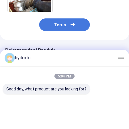
Dengan Kepala Air 80 - 800m
Terus
Rekomendasi Produk
hydrotu
5:04 PM
Good day, what product are you looking for?
Turbin Pelton Air
Turbin Impuls
Dua Nozel
Turbin / Pelton
Turbin Hidro Pelton /
Horizontion P
Hydro Dengan
Turbin Air Pelton
Hydro Turbine
Ditempa CNC Roda
Dengan Pelari
Untuk Stasiun
Stainless Steel
Harga terbaik
Harga terbaik
Harga terb
Hidropower Kepala
Untuk Proyek PLTA