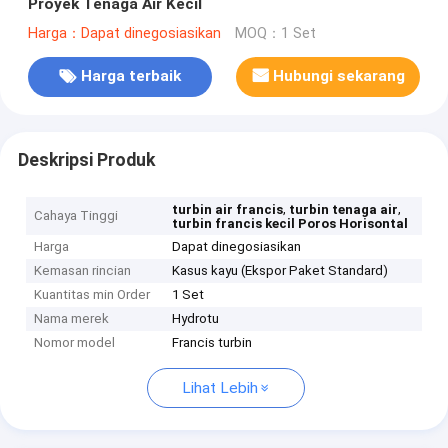
Proyek Tenaga Air Kecil
Harga：Dapat dinegosiasikan
MOQ：1 Set
Harga terbaik
Hubungi sekarang
Deskripsi Produk
,
,
turbin air francis
turbin tenaga air
Cahaya Tinggi
turbin francis kecil Poros Horisontal
Harga
Dapat dinegosiasikan
Kemasan rincian
Kasus kayu (Ekspor Paket Standard)
Kuantitas min Order
1 Set
Nama merek
Hydrotu
Nomor model
Francis turbin
Lihat Lebih