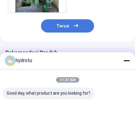
Terus
Rekomendasi Produk
hydrotu
11:37 AM
Good day, what product are you looking for?
1500Kw Francis
Turbin Hidrolis
Horizontal Sh
Water Turbine
Francis Hydro Kecil /
Francis Hydro
Dengan Counter
Turbin Air dengan
Turbine untuk
Weight Guide Vanes
Generator
Head 20m - 3
Sinkronisasi 100KW -
Harga terbaik
Harga terbaik
Harga terb
5MW