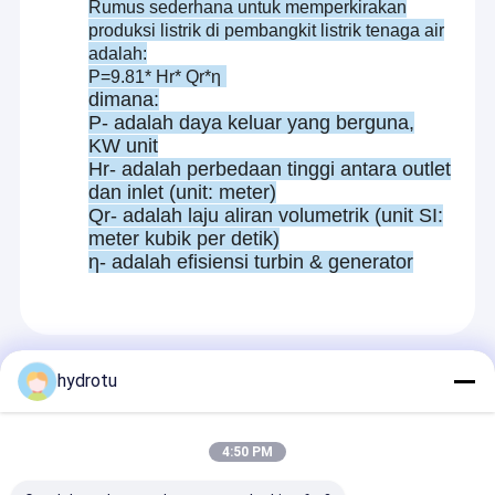
Rumus sederhana untuk memperkirakan
produksi listrik di pembangkit listrik tenaga air
adalah:
P=9.81* Hr* Qr*
η
dimana:
P- adalah daya keluar yang berguna,
KW unit
Hr- adalah perbedaan tinggi antara outlet
dan inlet (unit: meter)
Qr- adalah laju aliran volumetrik (unit SI:
meter kubik per detik)
η- adalah efisiensi turbin & generator
Produk Yang Direkomendasikan
hydrotu
4:50 PM