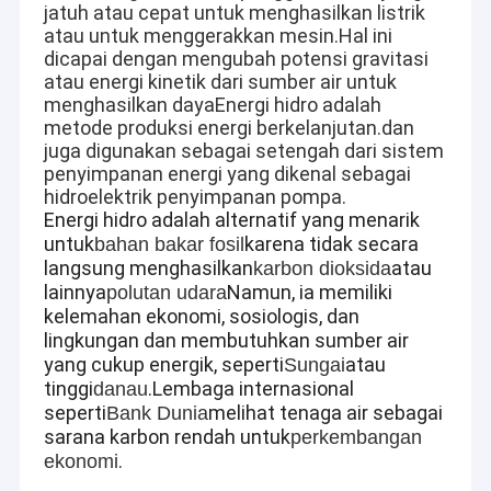
jatuh atau cepat untuk menghasilkan listrik
atau untuk menggerakkan mesin.Hal ini
dicapai dengan mengubah potensi gravitasi
atau energi kinetik dari sumber air untuk
menghasilkan dayaEnergi hidro adalah
metode produksi energi berkelanjutan.dan
juga digunakan sebagai setengah dari sistem
penyimpanan energi yang dikenal sebagai
hidroelektrik penyimpanan pompa.
Energi hidro adalah alternatif yang menarik
untuk
karena tidak secara
bahan bakar fosil
langsung menghasilkan
atau
karbon dioksida
lainnya
Namun, ia memiliki
polutan udara
kelemahan ekonomi, sosiologis, dan
lingkungan dan membutuhkan sumber air
yang cukup energik, seperti
atau
Sungai
tinggi
.
Lembaga internasional
danau
seperti
melihat tenaga air sebagai
Bank Dunia
sarana karbon rendah untuk
perkembangan
.
ekonomi